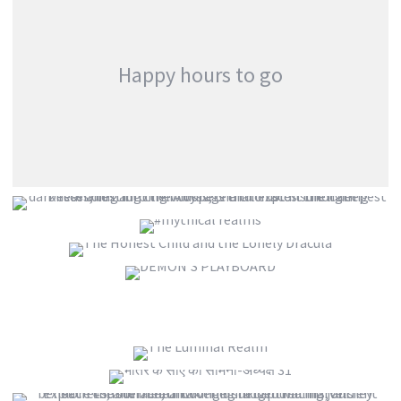
DIFFERENT STORIES
,
,
jatinder
Stories
Stories
Stories
Happy hours to go
HAPPY HOURS TO GO
,
,
jatinder
.Ghost Stories
Adventure Stories
,
Horror Stories
Stories
HAPPY HOURS TO GO
jatinder
Stories
A THOUGHTFUL DAY OF THE YEAR
jatinder
Stories
THE HONEST CHILD AND THE LONELY DRACULA
,
,
jatinder
Stories
Stories
Stories
DEMON’S PLAYBOARD
हृदयरत्न का आशीर्वाद-अध्या 37
jatinder
Stories
छायाओं को अपनाना-36
,
jatinder
Stories
Stories
अंतिम परीक्षा-अध्याय 35
,
jatinder
Stories
Stories
दिल की विजय-अध्यक्ष 34
,
jatinder
Stories
Stories