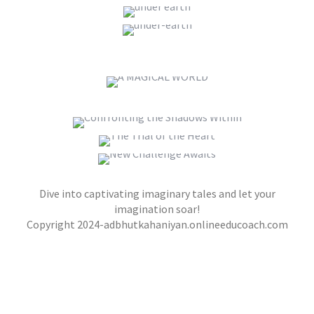
अधिभावक की परीक्षा – अध्याय 11
,
jatinder
Stories
Stories
अधिभावक की स्वीकृति – अध्याय 10
jatinder
Stories
जिज्ञासा का परीक्षण :अध्यक्ष 9
jatinder
Stories
,
,
jatinder
Stories
Stories
Stories
ल्यूमिनल नेक्सस में पुनर्मिलन:अध्यक्ष 8
jatinder
Stories
साहस का परीक्षण :अध्यक्ष 7
,
,
jatinder
Stories
Stories
Stories
ल्यूमिना शहर :अध्यक्ष 6
ल्यूमिनल रीच :अध्यक्ष 4
jatinder
Stories
सीमा पार करना :अध्यक्ष 3
jatinder
Stories
अध्यक्ष 2: पत्थर-फ्रेम वाला द्वार
,
,
jatinder
Stories
Stories
Stories
,
,
THE HEARTSTONE’S BLESSING 37(A MAGICAL
jatinder
Stories
Stories
Stories
पृथ्वी की सतह के नीचे : एक जादुई दुनिया(A NOVEL)
CHAPTER 33: THE FEAR OF LOSS(A MAGICAL
WORLD BELOW THE SURFACE OF THE EARTH)
CHAPTER 31: CONFRONTING THE SHADOWS
,
jatinder
Stories
Stories
WORLD BELOW THE SURFACE OF THE EARTH)
,
WITHIN(A MAGICAL WORLD BELOW THE
jatinder
Stories
Stories
CHAPTER 30: THE TRIAL OF THE HEART(A
jatinder
Stories
SURFACE OF THE EARTH )
MAGICAL WORLD BELOW THE SURFACE OF THE
CHAPTER 29: A NEW CHALLENGE AWAITS(A
,
jatinder
Stories
Stories
EARTH)
Dive into captivating imaginary tales and let your
MAGICAL WORLD BELOW THE SURFACE OF THE
,
jatinder
Stories
Stories
EARTH)
imagination soar!
,
Copyright 2024-adbhutkahaniyan.onlineeducoach.com
jatinder
Stories
Stories