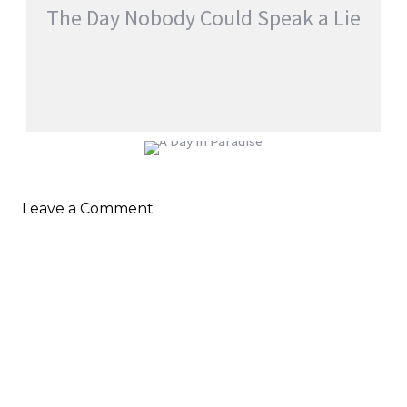
The Day Nobody Could Speak a Lie
THE DAY NOBODY COULD SPEAK A LIE
A DAY IN PARADISE
jatinder
Stories
Leave a Comment
jatinder
Stories