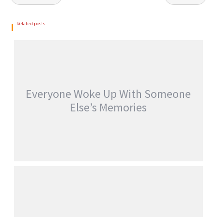
Related posts
Everyone Woke Up With Someone
Else’s Memories
EVERYONE WOKE UP WITH SOMEONE
ELSE’S MEMORIES
jatinder
Stories