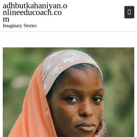
adhbutkahaniyan.o
nlineeducoach.co
m
Imaginary Stories
December 10, 2024
Stories
,
Stories
,
Stories
jatinder