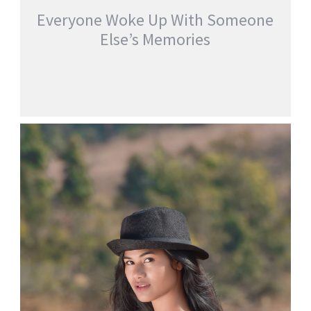
Everyone Woke Up With Someone
Else’s Memories
EVERYONE WOKE UP WITH SOMEONE
ELSE’S MEMORIES
jatinder
Stories