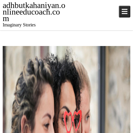
adhbutkahaniyan.o
nlineeducoach.co
m
Imaginary Stories
December 10, 2024
Stories
,
Stories
jatinder