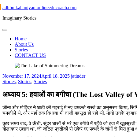
Skip
adhbutkahaniyan.onlineeducoach.com
to
Imaginary Stories
content
Home
About Us
Stories
CONTACT US
November 17, 2024
April 18, 2025
jatinder
Stories
,
Stories
,
Stories
अध्याय 5: हवाओं का बगीचा (The Lost Valley o
जीना और मोहिंदर ने घाटी की गहराई में नए चमकते रास्ते का अनुसरण किया
,
सिं
चमकीले थे
,
और यहाँ तक कि हवा भी ताज़ी महसूस हो रही थी
,
मानो उनके प्रयास
कुछ समय बाद
,
वे ऊँची
,
सुंदर घासों से भरे एक बगीचे में पहुँचे जो हवा में खूबसू
गोलाकार उद्यान था
,
जो जटिल प्रतीकों से उकेरे गए पत्थर के खंभों से घिरा हुआ