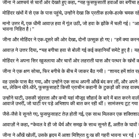
जीना ने आश्चर्य से चारों ओर देखते हुए कहा
, “
यह फुसफुसाती हवाओं का बगीचा 
मोहिंदर खंभों में से एक के पास पहुंचे
,
उन्होंने देखा कि प्रतीक हल्के-हल्के चमक रह
मानो उत्तर में
,
एक धीमी आवाज़ हवा में गूंज उठी
,
जो हवा के झोंके में चली गई। “आ
भावना निहित है।”
जीना और मोहिंदर ने एक-दूसरे की ओर देखा
,
दोनों उत्सुक हो गए। “हमें क्या करन
आवाज़ ने उत्तर दिया
, “
यह बगीचा हवा से बोली गई कई कहानियाँ समेटे हुए है। य
मोहिंदर ने अपना सिर खुजलाया और चारों ओर लहराती घास और पत्थर के खंभों को
जीना ने एक क्षण सोचा
,
फिर बगीचे के बीच में जाकर बैठ गयी। “शायद हमें शांत रह
वह उसके पास बैठ गया
,
और उन्होंने एक साथ अपनी आँखें बंद कर लीं
,
और अपने आ
था
,
लेकिन धीरे-धीरे
,
फुसफुसाहटें किसी प्राचीन कहानी के टुकड़ों की तरह वाक्
उन्होंने घाटी
,
उसकी सुंदरता और कभी यहां मौजूद सौहार्द के बारे में बात करने वाली
आवाजें उभरीं
,
जो घाटी पर पड़े अभिशाप की बात कर रही थीं। सामंजस्य टूट गया
जैसे-जैसे वे सुनते गए
,
फुसफुसाहट तेज़ होती गई
,
एक साथ मिलकर एक शक्तिशाली 
आवाज़ों ने कहा
, “
केवल वे ही जो धैर्य और समझ के साथ सुनते हैं
,
अतीत के घावों
जीना ने आँखें खोलीं
,
उसके हृदय में आशा मिश्रित दुःख की गहरी भावना भर गई। “