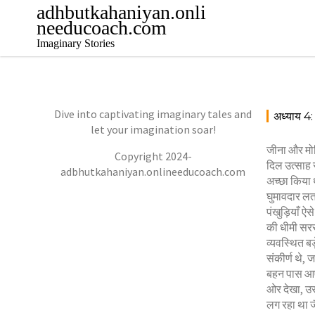
Skip
adhbutkahaniyan.onli
to
needucoach.com
content
Imaginary Stories
Dive into captivating imaginary tales and
अध्याय 
let your imagination soar!
जीना और मोह
Copyright 2024-
दिल उत्साह स
adbhutkahaniyan.onlineeducoach.com
अच्छा किया थ
घुमावदार लत
पंखुड़ियाँ ऐ
की धीमी सरसर
व्यवस्थित बड
संकीर्ण थे, 
बहन पास आए, 
ओर देखा, उस
लग रहा था जै