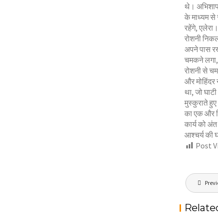
थे। अभिशाप 
के माध्यम से
रहेंगे, एलेर
रोशनी निकल र
अपने पास रखे
चमकने लगा, 
रोशनी से चम
और मोहिंदर 
था, जो घाटी
मुस्कुराते ह
का एक और हि
कार्य को अंत
आश्चर्य की 
Post V
Post
Previ
navigat
Relate