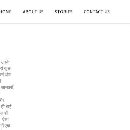
HOME
ABOUT US
STORIES
CONTACT US
द उनके
हां कुछ
फर्न और
ी
े जानवरों
 और
 ही भाई-
ाया की
ा। ऐसा
 में एक