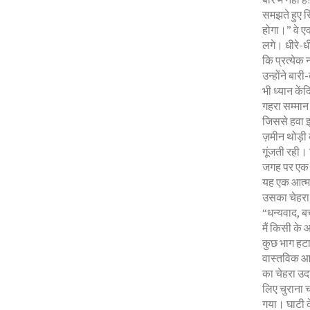
समझते हुए स
होगा।” वे एक
लगे। धीरे-ध
कि प्रत्येक 
उन्होंने बार
भी ध्यान कें
गहरा सम्मान।
जिससे हवा इ
ज़मीन थोड़ी 
गूंजती रही।
जगह पर एक शा
यह एक आत्मा 
उसका चेहरा 
“धन्यवाद, बच्
मैं किसी के
कुछ भाग हटा 
वास्तविक आत्
का चेहरा उद
लिए चुराना
गया। घाटी के