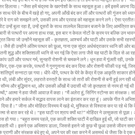
िर हिलाया। “जैसा हमें चंद्रमा के खरगोशों के साथ महसूस हुआ। हमें इसमें अपना द
 साथ घेरे के बीच में खड़े हो गए, अपनी आँखें बंद कर लीं और पत्थरों की गुंजन को ध्या
ीरे वे राग को समझने लगे, उसकी लय और प्रवाह को महसूस करने लगे। ऐसा प्रतीत ह
नोट उन्हें बुला रहा है, उन्हें दूसरों के साथ तालमेल बिठाकर बजाने के लिए आमंत्रित क
ी-बारी से पत्थरों पर अपना हाथ रखा, इस बार न केवल नोटों के क्रम पर बल्कि उन भाव
द्रित किया जो उन्होंने महसूस कीं – कृतज्ञता, आश्चर्य और घाटी और उसके सभी रहस्यो
 जैसे ही उन्होंने अंतिम पत्थर को छुआ, गाना एक सुंदर अर्धचंद्राकार ध्वनि की ओर बढ
तनी शुद्ध और शक्तिशाली ध्वनि से भर गई कि ऐसा लगा जैसे यह घाटी के दिल से आ र
कांप उठी और पत्थर गर्म, सुनहरी रोशनी से चमकने लगे। धुन हवा में गूंजती रही, उनके स
 फिर, एक-एक करके, पत्थरों ने गुनगुनाना बंद कर दिया और रोशनी फीकी पड़ गई, जि
ंतिपूर्ण सन्नाटा छा गया। धीरे-धीरे, पत्थर के घेरे के केंद्र में एक आकृति साकार हो
थी, लंबी और सुंदर, लहराते वस्त्रों के साथ जो तारों की रोशनी से बनी हुई लग रही 
सौम्य और बुद्धिमान था, और उसकी आँखों में उदासी थी जो कृतज्ञता से नरम हो गई थ
चों,” आत्मा ने हवा जैसी आवाज़ में कहा। “मैं अलेरा हूं, सिंगिंग स्टोन्स का संरक्षक। सद
 आने और हमारे सर्कल में सद्भाव वापस लाने का इंतजार कर रहा हूं। आपके गीत ने अभि
दिया है।” जीना और मोहिंदर विस्मय में खड़े थे, मुश्किल से विश्वास कर पा रहे थे कि 
मा से बात कर रहे थे। “इस घाटी पर श्राप क्यों था?” मोहिंदर ने उत्सुकता से पूछा।
ास हो गया। “बहुत समय पहले, एक काली शक्ति घाटी में दाखिल हुई थी, जो घाटी का 
 चाहती थी। इसने एक अभिशाप डाला, जिससे इसने जो कुछ भी छुआ उससे जीवन समाप्
 प्राणी और संरक्षक बंधे हुए थे, अपने घर की रक्षा करने में असमर्थ थे जैसा कि वे एक