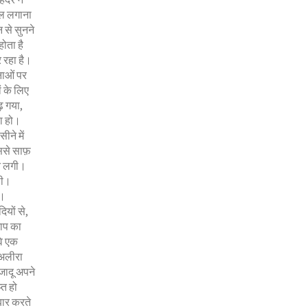
िल लगाना
न से सुनने
ोता है
र रहा है।
नाओं पर
ं के लिए
़ गया,
हा हो।
ीने में
ससे साफ़
ने लगी।
थी।
ी।
ियों से,
शाप का
वे एक
 अलीरा
जादू अपने
त हो
 बार करते