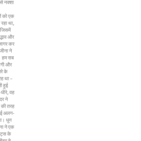
से नक्शा
ों को एक
 रहा था,
जिसमें
द्भाव और
जागर कर
जीना ने
ै। हम सब
ोगी और
रे के
रह था –
 हुई
धीरे, वह
दर ने
ने की तरह
 कई अलग-
ुआ। धुन
ना ने एक
ट्स के
िंदर ने