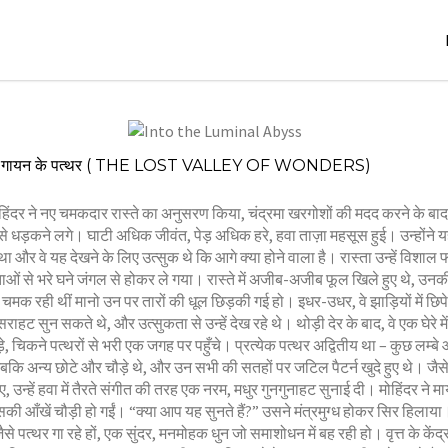
Stories
,
November
Stories
,
4: गायन के पत्थर ( THE LOST VALLEY OF WONDERS)
17, 2024
Stories
jatinder
िंदर ने नए चमकदार रास्ते का अनुसरण किया, चंद्रमा खरगोशों की मदद करने के बा
े धड़कने लगे। घाटी अधिक जीवंत, पेड़ अधिक हरे, हवा ताज़ा महसूस हुई। उन्होंने य
ा और वे यह देखने के लिए उत्सुक थे कि आगे क्या होने वाला है। रास्ता उन्हें विशाल 
ाओं से भरे घने जंगल से होकर ले गया। रास्ते में अजीब-अजीब फूल खिले हुए थे, उनक
से चमक रही थीं मानो उन पर तारों की धूल छिड़की गई हो। इधर-उधर, वे झाड़ियों में छिप
ाहट सुन सकते थे, और उत्सुकता से उन्हें देख रहे थे। थोड़ी देर के बाद, वे एक घेरे में
़े, चिकने पत्थरों से भरी एक जगह पर पहुँचे। प्रत्येक पत्थर अद्वितीय था – कुछ लम्बे
जबकि अन्य छोटे और चौड़े थे, और उन सभी की सतहों पर जटिल पैटर्न खुदे हुए थे। जैसे
उन्हें हवा में तैरते संगीत की तरह एक नरम, मधुर गुनगुनाहट सुनाई दी। मोहिंदर ने म
की आँखें चौड़ी हो गईं। “क्या आप यह सुनते हैं?” उसने मंत्रमुग्ध होकर सिर हिलाय
से पत्थर गा रहे हों, एक सुंदर, मनमोहक धुन जो समाशोधन में बह रही हो। वृत्त के केंद्र