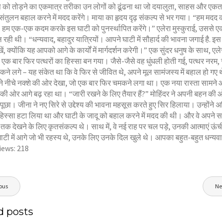
को तोड़ने का एकमात्र तरीका उन लोगों को ढूंढना था जो दयालुता, साहस और एकता क
 संतुलन बहाल करने में मदद करेंगे। माया का हृदय दृढ़ संकल्प से भर गया। “हम मदद 
ा। हम एक-एक कदम करके इस घाटी को पुनर्स्थापित करेंगे।” एलेरा मुस्कुराई, उससे एक
ही थी। “धन्यवाद, बहादुर यात्रियों। आपने घाटी में सौहार्द की भावना जगाई है. इस 
ं, क्योंकि यह आपको आगे के कार्यों में मार्गदर्शन करेगी।” एक सुंदर धनुष के साथ, एल
एक बार फिर पत्थरों का हिस्सा बन गया। जैसे-जैसे वह धुंधली होती गई, पत्थर नरम, स
कने लगे – यह संकेत था कि वे फिर से जीवित थे, अपने मूल सामंजस्य में बहाल हो गए
ने नीचे नक्शे की ओर देखा, जो एक बार फिर चमकने लगा था। एक नया रास्ता सामने
 की ओर आगे बढ़ रहा था। “जारी रखने के लिए तैयार हैं?” मोहिंदर ने अपनी बहन की 
ुए पूछा। जीना ने नए सिरे से उद्देश्य की भावना महसूस करते हुए सिर हिलाया। उन्होंने 
स्सा हटा लिया था और घाटी के जादू को बहाल करने में मदद की थी। और वे अपने
 तक देखने के लिए कृतसंकल्प थे। साथ में, वे नई राह पर चल पड़े, उनकी आत्माएं ऊंच
घाटी में आगे जो भी रहस्य थे, उनके लिए उनके दिल खुले थे। आपका बहुत-बहुत धन्यव
iews:
218
ous
Ne
ion
d posts