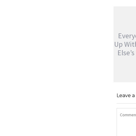
Ever
Up Wi
Else’
EVERYO
UP WIT
Leave 
ELSE’S
jatinder