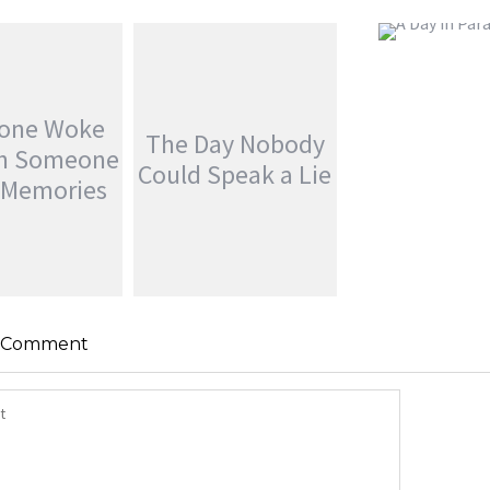
A DAY IN PARA
jatinder
Stor
yone Woke
The Day Nobody
th Someone
Could Speak a Lie
s Memories
NE WOKE
H SOMEONE
THE DAY NOBODY
a Comment
 MEMORIES
COULD SPEAK A LIE
Stories
jatinder
Stories