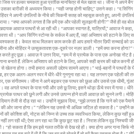
था जिस पर हल्का चमकता हुआ प्रतीक मानचित्र से मेल खाता था। जीना ने अपने बैग 
उसका बारीकी से अध्ययन किया। “यही जगह होनी चाहिए,” उसने कहा। “द सिंगिंग
ोहिंदर ने अपनी उंगलियों के नीचे की चिकनी सतह को महसूस करते हुए, अपनी उंगलिय
राया। “क्या आपको लगता है कि हमें एक और पहेली सुलझानी होगी?” जैसे ही वह बोल
खदायक आवाज पत्थरों से आ रही थी। “आपका स्वागत है, यात्रियों,” आवाज ने कहा, 
वत्ता थी। “आप सिंगिंग स्टोन्स के सर्कल में आए हैं, जहां अभिशाप को हटाने के लिए स
श्यकता है। केवल साथ मिलकर काम करके ही आप हमारे भीतर छिपी सच्चाई को उ
जीना और मोहिंदर ने उत्सुकतावश एक-दूसरे पर नज़र डाली। “हमें क्या करना होगा?” 
ात करते हुए पूछा। आवाज़ ने उत्तर दिया, “हम में से प्रत्येक के पास एक अनोखा नोट ह
ाना बनाते हैं. लेकिन अभिशाप को हटाने के लिए, आपको सही क्रम की खोज करनी ह
से खेलना होगा। तभी हमारा असली उद्देश्य सामने आएगा।” भाई-बहनों ने पत्थरों के घे
खा, हर एक अलग-अलग स्वर में धीरे-धीरे गुनगुना रहा था। यह लगभग एक पहेली की त
र, एक संगीतमय। जीना ने आगे बढ़कर एक पत्थर को छुआ और उससे एक धीमी, गूंजती
 वह अगले पत्थर के पास गयी और उसे छू लिया; इसने थोड़ा ऊँचे स्वर में गाया। धीरे-
 प्रत्येक पत्थर को छूने लगी और उनसे उत्पन्न होने वाली आवाज़ को सुनने लगी। मोहिं
िमाग तेजी से दौड़ रहा था। उन्होंने सुझाव दिया, “मुझे लगता है कि गाने को एक पैमा
च्च की ओर जाना होगा।” “लेकिन यह उससे भी अधिक जटिल हो सकता है।” उन्होंने
ं की कोशिश की, नोट्स को निम्न से उच्च तक व्यवस्थित किया, लेकिन कुछ नहीं ह
 नहीं लग रही थी; ऐसा लग रहा था कि कुछ छूट रहा है। निराश लेकिन दृढ़ निश्चयी जी
ी। “हो सकता है कि हम इसे गलत तरीके से देख रहे हों। क्या होगा अगर गाना सिर्फ नो
 है? शायद यह इस बारे में भी है कि जब हम इसे खेलते हैं तो हमें कैसा महसूस होता है।” मोह