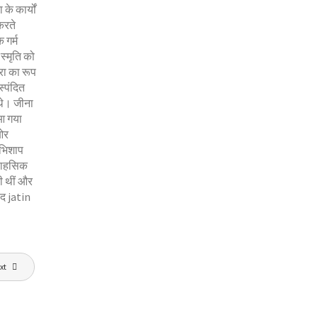
े कार्यों
करते
 गर्म
स्मृति को
ेरा का रूप
्पंदित
 थे। जीना
 आ गया
ओर
अभिशाप
 साहसिक
ी थीं और
ाद jatin
xt