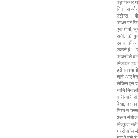
बड़ा पत्थर 
निकाला और 
स्टोन्स।” म
पत्थर पर फि
एक धीमी, सु
संगीत की गुण
एकता की आव
सकते हैं।” 
पत्थरों से ब
मिलकर एक ग
इसे सावधानी 
चारों ओर दे
लेकिन इस बा
ध्वनि निकली।
बारी-बारी से
देखा, उसका द
निम्न से उ
अलग संयोजनो
बिल्कुल सही
गहरी साँस ल
बारे में नहीं